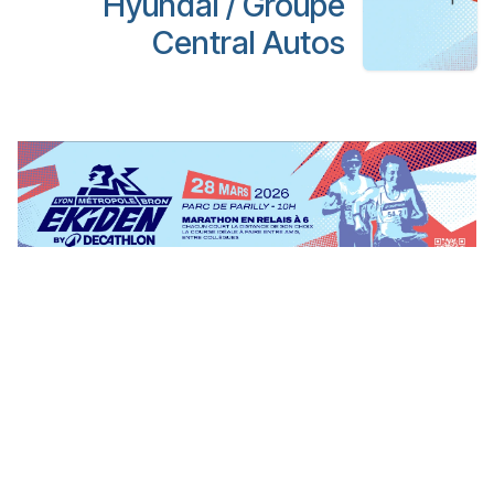
Hyundai / Groupe
Central Autos
UNE ORGANISATION COMITE DEPARTEMENTAL D'ATHLETISME
DU RHONE ET L'AGENCE FOR 7
4 RUE VICTOR SCHOELCHER • 69009 • LYON