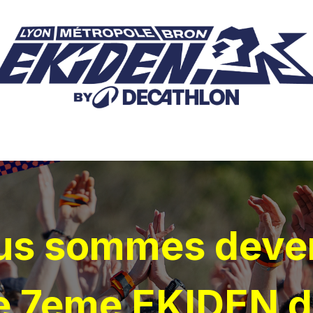
tas et photos
Offres entreprises
Infos pratiques
Part
us sommes deve
e 7eme EKIDEN 