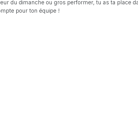
reur du dimanche ou gros performer, tu as ta place da
ompte pour ton équipe !
n équipe dès maintenant et rejoins l’Ekiden Lyon Mét
n
r laisser un commentaire.
Lire suivant
1 avant l'ouverture des