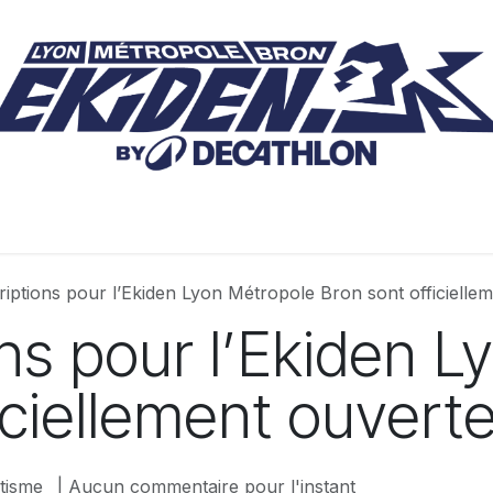
tas et photos
Offres entreprises
Infos pratiques
Part
riptions pour l’Ekiden Lyon Métropole Bron sont officiellem
ons pour l’Ekiden 
iciellement ouverte
tisme
| Aucun commentaire pour l'instant