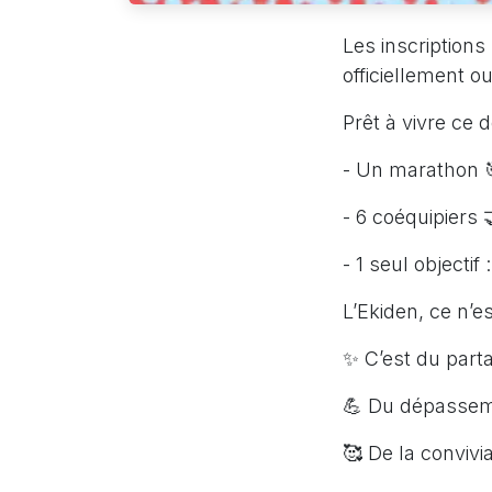
Les inscription
officiellement ou
Prêt à vivre ce dé
- Un marathon 
- 6 coéquipiers 
- 1 seul objectif
L’Ekiden, ce n’e
✨ C’est du part
💪 Du dépassem
🥰 De la convivia