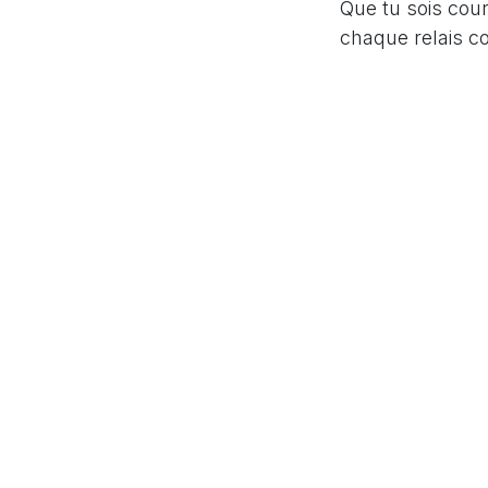
Que tu sois cou
chaque relais c
👉 Constitue to
!
in
Ekiden de Lyo
pou
Se connecter
J-