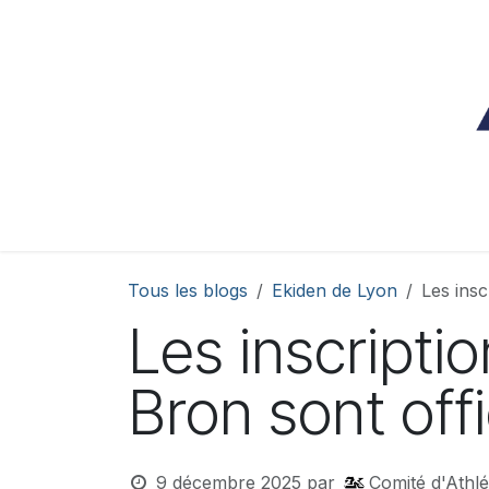
Se rendre au contenu
L'Ekiden c'est quoi ?
Edition 2026
Résul
Tous les blogs
Ekiden de Lyon
Les insc
Les inscripti
Bron sont off
9 décembre 2025
par
Comité d'Athlé