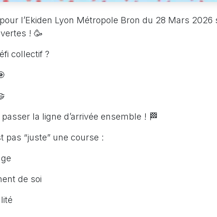
s pour l’Ekiden Lyon Métropole Bron du 28 Mars 2026 
vertes ! 🥳
fi collectif ?
🎯
🤝
 : passer la ligne d’arrivée ensemble ! 🏁
st pas “juste” une course :
age
ent de soi
lité