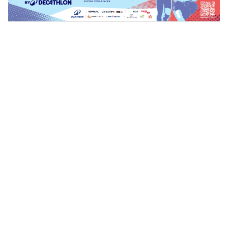
UNE ORGANISATION COMITE DEPARTEMENTAL D'ATHLETISME
DU RHONE ET L'AGENCE FOR 7
4 RUE VICTOR SCHOELCHER • 69009 • LYON
​09 75 44 71 31
contact@ekiden-lyon.fr